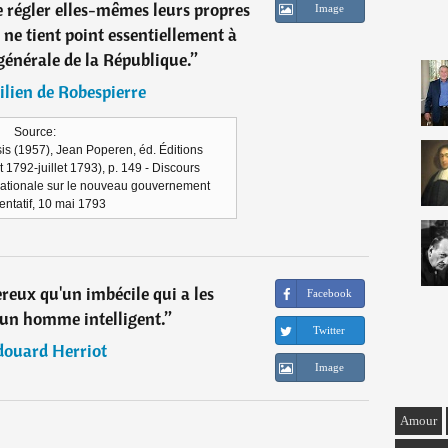
régler elles-mêmes leurs propres
Image
i ne tient point essentiellement à
générale de la République.
”
lien de Robespierre
Source:
is (1957), Jean Poperen, éd. Éditions
t 1792-juillet 1793), p. 149 - Discours
ationale sur le nouveau gouvernement
entatif, 10 mai 1793
ereux qu'un imbécile qui a les
Facebook
'un homme intelligent.
”
Twitter
douard Herriot
Image
Amour