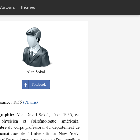
Auteurs
Thèmes
Alan Sokal
Facebook
ssance:
(71 ans)
1955
graphie:
Alan David Sokal, né en 1955, est
physicien et épistémologue américain,
re du corps professoral du département de
hématiques de l'Université de New York,
iculièrement connu pour ce que l'on appelle «