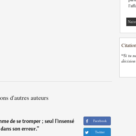
l'af
Nais
Citatio
“
Si tu n
décision
ions d'autres auteurs
mme de se tromper ; seul l'insensé
Facebook
 dans son erreur.
”
Twitter