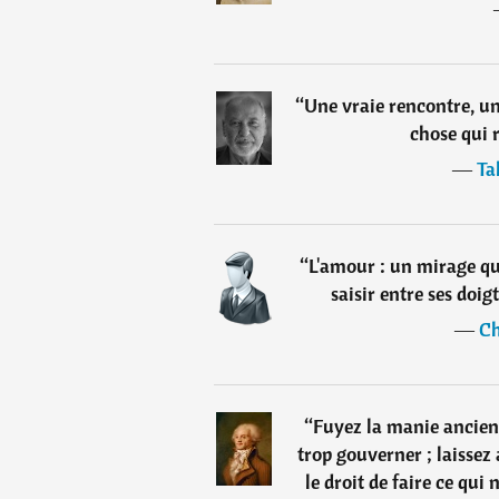
“
Une vraie rencontre, un
chose qui 
―
Ta
“
L'amour : un mirage qui
saisir entre ses doig
―
Ch
“
Fuyez la manie ancien
trop gouverner ; laissez 
le droit de faire ce qui 