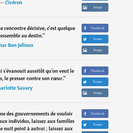
―
Cicéron
Image
e rencontre décisive, c'est quelque
Facebook
ressemble au destin.
”
Twitter
har Ben Jelloun
Image
 s'évanouit aussitôt qu'on veut le
Facebook
ts, le presser contre son cœur.
”
Twitter
arlotte Savary
Image
ne des gouvernements de vouloir
Facebook
aux individus, laissez aux familles
Twitter
ne nuit point à autrui ; laissez aux