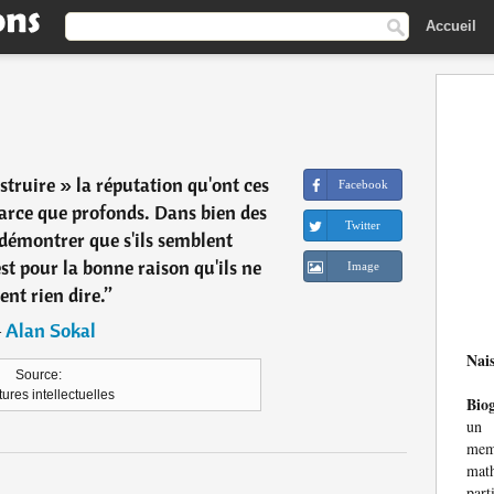
Accueil
truire » la réputation qu'ont ces
Facebook
 parce que profonds. Dans bien des
Twitter
démontrer que s'ils semblent
st pour la bonne raison qu'ils ne
Image
ent rien dire.
”
―
Alan Sokal
Nai
Source:
ures intellectuelles
Bio
un 
memb
mat
part