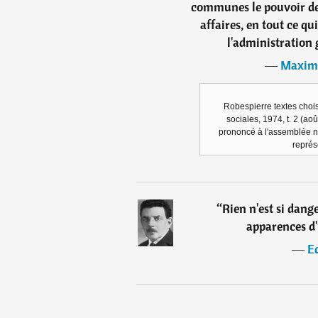
communes le pouvoir de 
affaires, en tout ce qu
l'administration 
―
Maximi
Robespierre textes chois
sociales, 1974, t. 2 (aoû
prononcé à l'assemblée n
représ
“
Rien n'est si dang
apparences d
―
E