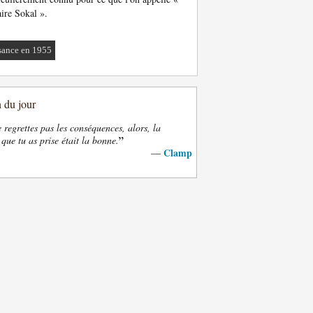
faire Sokal ».
sance en 1955
n du jour
e regrettes pas les conséquences, alors, la
”
 que tu as prise était la bonne.
Clamp
—