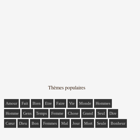
Thèmes populaires
Amour
Fait
Bien
Etre
Faire
Vie
Monde
Hommes
Homme
Gens
Temps
Femme
Chose
Grand
Seul
Dire
Cœur
Dieu
Bon
Femmes
Mal
Jour
Mort
Seule
Bonheur