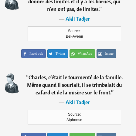
donner des limites et il y a les bornés, qui
n'en ont pas, de limites.
”
―
Akli Tadjer
Source:
Bel-Avenir
Facebook
Twitter
WhatsApp
Image
“
Charles, c'était le tourmenté de la famille.
Même quand il souriait, il se trimbalait du
cafard et de la misère sur le front.
”
―
Akli Tadjer
Source:
Alphonse