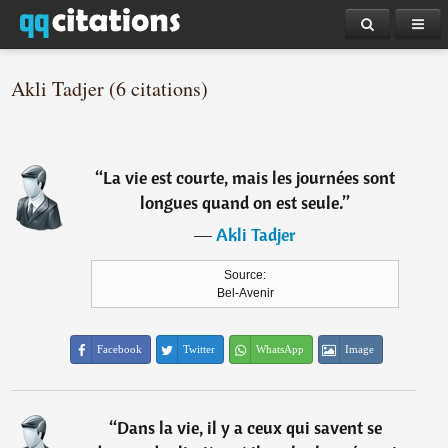
Akli Tadjer (6 citations)
“
La vie est courte, mais les journées sont
longues quand on est seule.
”
―
Akli Tadjer
Source:
Bel-Avenir
Facebook
Twitter
WhatsApp
Image
“
Dans la vie, il y a ceux qui savent se