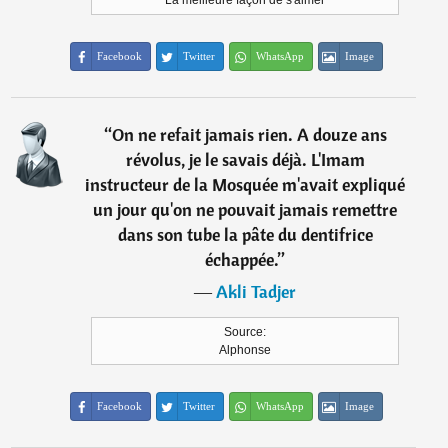
La meilleure façon de s'aimer
Facebook
Twitter
WhatsApp
Image
“
On ne refait jamais rien. A douze ans
révolus, je le savais déjà. L'Imam
instructeur de la Mosquée m'avait expliqué
un jour qu'on ne pouvait jamais remettre
dans son tube la pâte du dentifrice
échappée.
”
―
Akli Tadjer
Source:
Alphonse
Facebook
Twitter
WhatsApp
Image