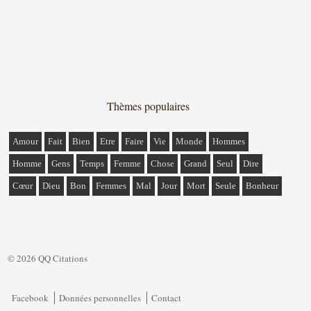
Thèmes populaires
Amour
Fait
Bien
Etre
Faire
Vie
Monde
Hommes
Homme
Gens
Temps
Femme
Chose
Grand
Seul
Dire
Cœur
Dieu
Bon
Femmes
Mal
Jour
Mort
Seule
Bonheur
© 2026 QQ Citations
Facebook
Données personnelles
Contact