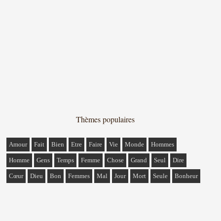
Thèmes populaires
Amour
Fait
Bien
Etre
Faire
Vie
Monde
Hommes
Homme
Gens
Temps
Femme
Chose
Grand
Seul
Dire
Cœur
Dieu
Bon
Femmes
Mal
Jour
Mort
Seule
Bonheur