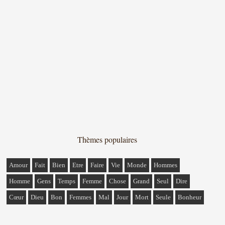
Thèmes populaires
Amour
Fait
Bien
Etre
Faire
Vie
Monde
Hommes
Homme
Gens
Temps
Femme
Chose
Grand
Seul
Dire
Cœur
Dieu
Bon
Femmes
Mal
Jour
Mort
Seule
Bonheur