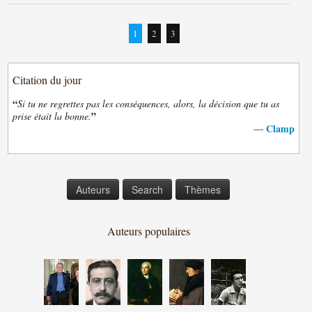
1
2
3
Citation du jour
“
Si tu ne regrettes pas les conséquences, alors, la décision que tu as
”
prise était la bonne.
Clamp
—
Auteurs
Search
Thèmes
Auteurs populaires