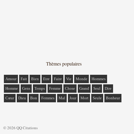
Thèmes populaires
Amour
Fait
Bien
Etre
Faire
Vie
Monde
Hommes
Homme
Gens
Temps
Femme
Chose
Grand
Seul
Dire
Cœur
Dieu
Bon
Femmes
Mal
Jour
Mort
Seule
Bonheur
© 2026 QQ Citations