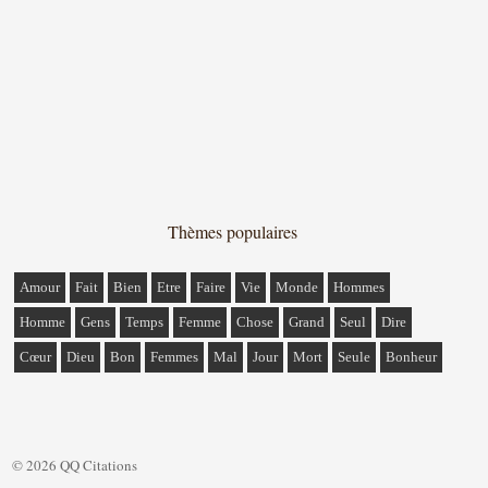
Thèmes populaires
Amour
Fait
Bien
Etre
Faire
Vie
Monde
Hommes
Homme
Gens
Temps
Femme
Chose
Grand
Seul
Dire
Cœur
Dieu
Bon
Femmes
Mal
Jour
Mort
Seule
Bonheur
© 2026 QQ Citations