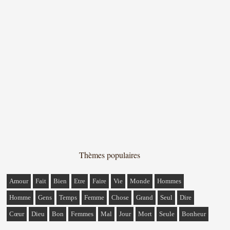
Thèmes populaires
Amour
Fait
Bien
Etre
Faire
Vie
Monde
Hommes
Homme
Gens
Temps
Femme
Chose
Grand
Seul
Dire
Cœur
Dieu
Bon
Femmes
Mal
Jour
Mort
Seule
Bonheur