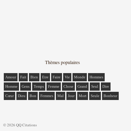
Thèmes populaires
Amour
Fait
Bien
Etre
Faire
Vie
Monde
Hommes
Homme
Gens
Temps
Femme
Chose
Grand
Seul
Dire
Cœur
Dieu
Bon
Femmes
Mal
Jour
Mort
Seule
Bonheur
© 2026 QQ Citations