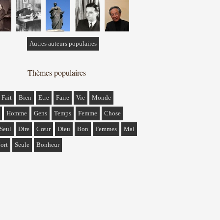
Autres auteurs populaires
Thèmes populaires
Fait
Bien
Etre
Faire
Vie
Monde
Homme
Gens
Temps
Femme
Chose
Seul
Dire
Cœur
Dieu
Bon
Femmes
Mal
ort
Seule
Bonheur