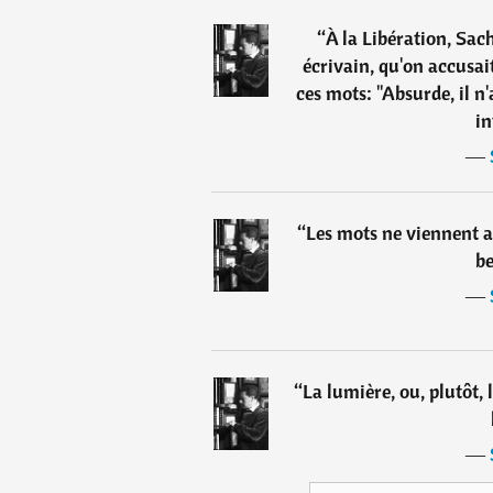
“
À la Libération, Sac
écrivain, qu'on accusait
ces mots: "Absurde, il n
in
―
“
Les mots ne viennent 
be
―
“
La lumière, ou, plutôt, 
―