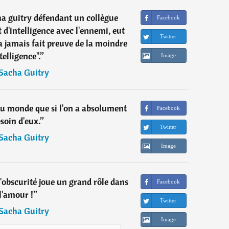
ha guitry défendant un collègue
Facebook
 d'intelligence avec l'ennemi, eut
Twitter
'a jamais fait preuve de la moindre
telligence".
”
Image
Sacha Guitry
au monde que si l'on a absolument
Facebook
soin d'eux.
”
Twitter
Sacha Guitry
Image
l'obscurité joue un grand rôle dans
Facebook
l'amour !
”
Twitter
Sacha Guitry
Image