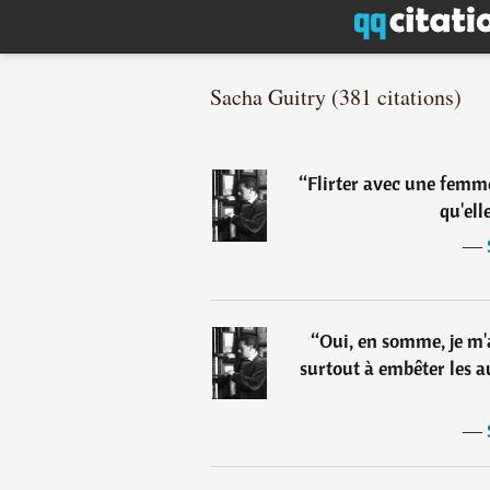
Sacha Guitry (381 citations)
“
Flirter avec une femme,
qu'ell
―
“
Oui, en somme, je m'a
surtout à embêter les a
―