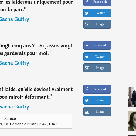
er les laiderons uniquement pour
Facebook
oir la paix.
”
Twitter
Sacha Guitry
Image
ngt-cinq ans ? - Si j'avais vingt-
Facebook
les garderais pour moi.
”
Twitter
Sacha Guitry
Image
nt laide, qu'elle devient vraiment
Facebook
 bon miroir déformant.
”
Twitter
Sacha Guitry
Image
Source:
es, Éd. Éditions d l'Élan [1947, 1947