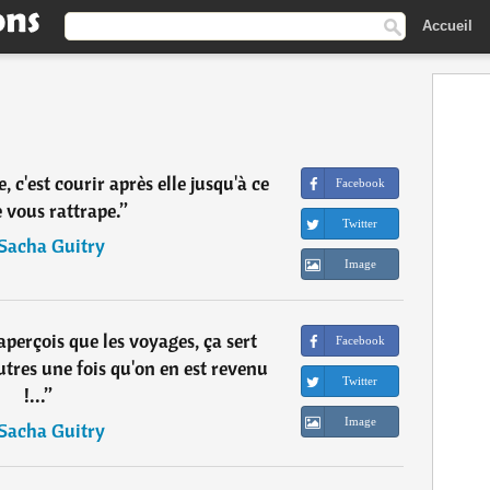
Accueil
 c'est courir après elle jusqu'à ce
Facebook
e vous rattrape.
”
Twitter
Sacha Guitry
Image
perçois que les voyages, ça sert
Facebook
utres une fois qu'on en est revenu
Twitter
!...
”
Image
Sacha Guitry