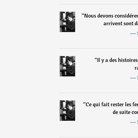
“
Nous devons considérer
arrivent sont 
―
“
Il y a des histoire
r
―
“
Ce qui fait rester les f
de suite co
―