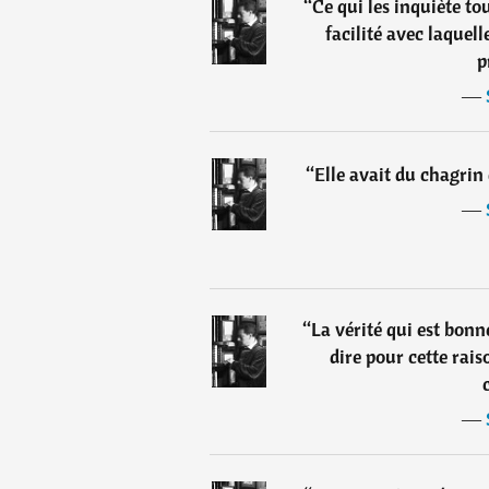
“
Ce qui les inquiète tou
facilité avec laquell
p
―
“
Elle avait du chagrin 
―
“
La vérité qui est bonn
dire pour cette rais
―