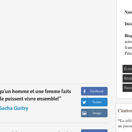
Nai
Déc
Bio
acte
fra
Péte
Écri
Réal
Naiss
e qu'un homme et une femme faits
Facebook
le puissent vivre ensemble!
”
Twitter
Sacha Guitry
Citatio
Image
“
La télé
un puiss