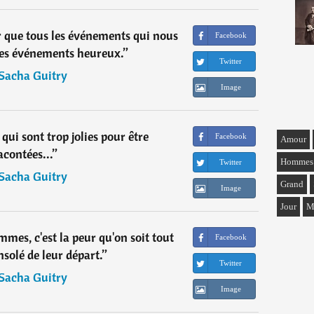
 que tous les événements qui nous
Facebook
des événements heureux.
”
Twitter
Sacha Guitry
Image
s qui sont trop jolies pour être
Facebook
Amour
acontées...
”
Hommes
Twitter
Sacha Guitry
Grand
Image
Jour
M
emmes, c'est la peur qu'on soit tout
Facebook
nsolé de leur départ.
”
Twitter
Sacha Guitry
Image