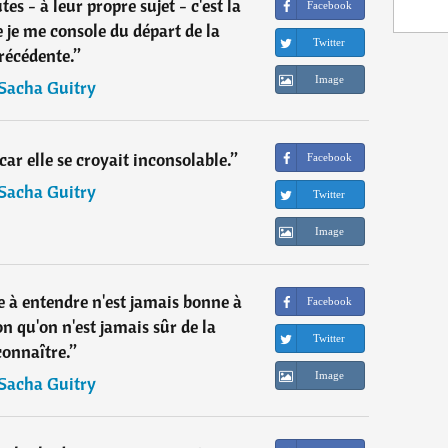
tes - à leur propre sujet - c'est la
Facebook
e je me console du départ de la
Twitter
récédente.
”
Image
Sacha Guitry
car elle se croyait inconsolable.
”
Facebook
Sacha Guitry
Twitter
Image
e à entendre n'est jamais bonne à
Facebook
on qu'on n'est jamais sûr de la
Twitter
connaître.
”
Image
Sacha Guitry