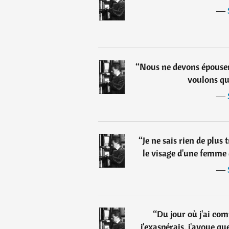
―
“
Nous ne devons épouser 
voulons qu
―
“
Je ne sais rien de plus 
le visage d'une femme q
―
“
Du jour où j'ai com
j'exaspérais, j'avoue que