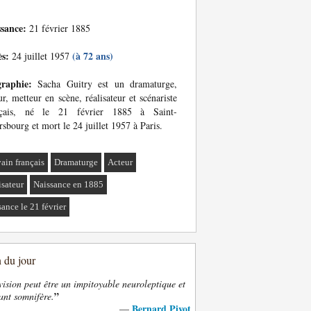
ssance:
21 février 1885
ès:
(à 72 ans)
24 juillet 1957
graphie:
Sacha Guitry est un dramaturge,
ur, metteur en scène, réalisateur et scénariste
nçais, né le 21 février 1885 à Saint-
rsbourg et mort le 24 juillet 1957 à Paris.
vain français
Dramaturge
Acteur
isateur
Naissance en 1885
ance le 21 février
n du jour
vision peut être un impitoyable neuroleptique et
”
ant somnifère.
Bernard Pivot
—