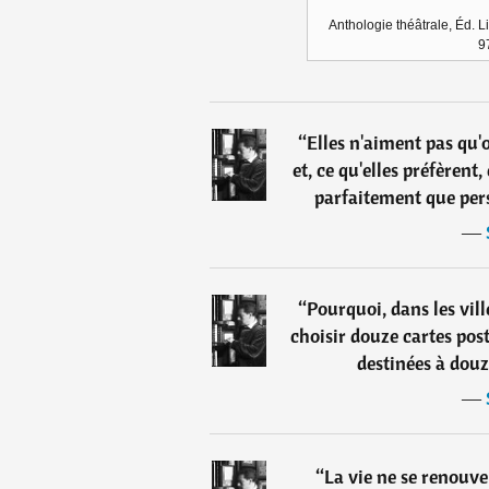
Anthologie théâtrale, Éd. L
9
“
Elles n'aiment pas qu'o
et, ce qu'elles préfèrent
parfaitement que pers
―
“
Pourquoi, dans les vill
choisir douze cartes post
destinées à douz
―
“
La vie ne se renouvel