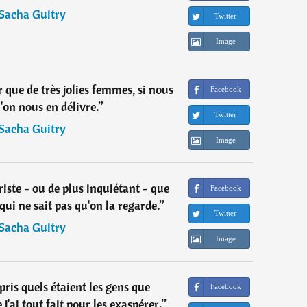
Sacha Guitry
Twitter
Image
que de très jolies femmes, si nous
Facebook
'on nous en délivre.
”
Twitter
Sacha Guitry
Image
triste - ou de plus inquiétant - que
Facebook
ui ne sait pas qu'on la regarde.
”
Twitter
Sacha Guitry
Image
pris quels étaient les gens que
Facebook
 j'ai tout fait pour les exaspérer.
”