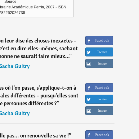
Source:
ibrairie Académique Perrin, 2007 - ISBN:
782262026738
n leur dise des choses inexactes -
Facebook
, c'est en dire elles-mêmes, sachant
Twitter
onne ne saurait faire mieux...
”
Image
Sacha Guitry
es où l'on passe, s'applique-t-on à
Facebook
ales différentes - puisqu'elles sont
Twitter
e personnes différentes ?
”
Image
Sacha Guitry
le pas... on renouvelle sa vie !
”
Facebook