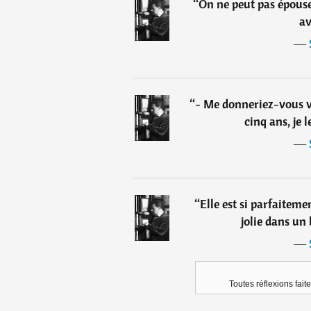
“
On ne peut pas épous
av
―
“
- Me donneriez-vous vi
cinq ans, je 
―
“
Elle est si parfaiteme
jolie dans un
―
Toutes réflexions fait