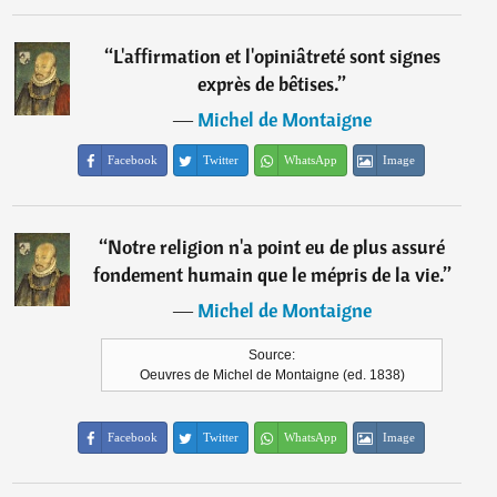
“
L'affirmation et l'opiniâtreté sont signes
exprès de bêtises.
”
―
Michel de Montaigne
Facebook
Twitter
WhatsApp
Image
“
Notre religion n'a point eu de plus assuré
fondement humain que le mépris de la vie.
”
―
Michel de Montaigne
Source:
Oeuvres de Michel de Montaigne (ed. 1838)
Facebook
Twitter
WhatsApp
Image