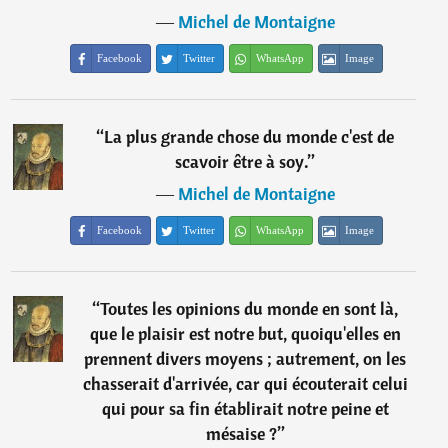
―
Michel de Montaigne
Facebook
Twitter
WhatsApp
Image
“
La plus grande chose du monde c'est de
scavoir être à soy.
”
―
Michel de Montaigne
Facebook
Twitter
WhatsApp
Image
“
Toutes les opinions du monde en sont là,
que le plaisir est notre but, quoiqu'elles en
prennent divers moyens ; autrement, on les
chasserait d'arrivée, car qui écouterait celui
qui pour sa fin établirait notre peine et
mésaise ?
”