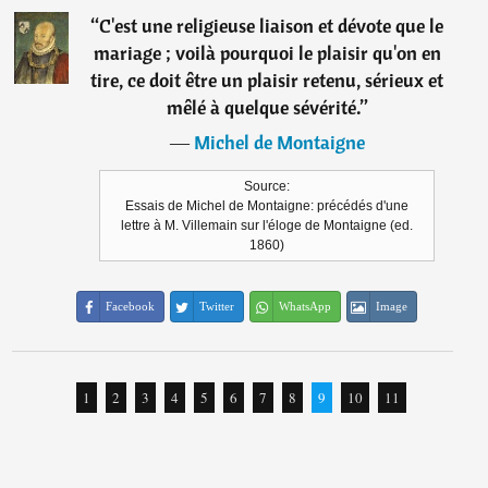
“
C'est une religieuse liaison et dévote que le
mariage ; voilà pourquoi le plaisir qu'on en
tire, ce doit être un plaisir retenu, sérieux et
mêlé à quelque sévérité.
”
―
Michel de Montaigne
Source:
Essais de Michel de Montaigne: précédés d'une
lettre à M. Villemain sur l'éloge de Montaigne (ed.
1860)
Facebook
Twitter
WhatsApp
Image
1
2
3
4
5
6
7
8
9
10
11