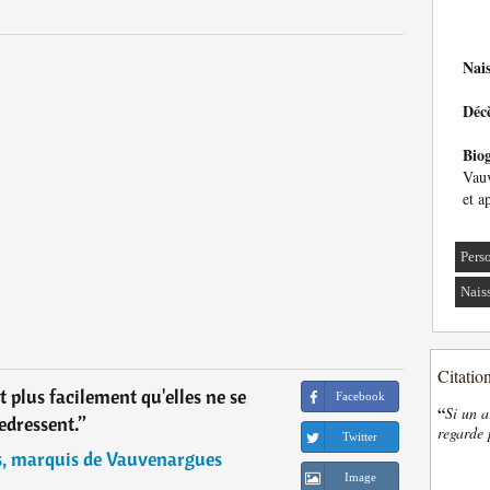
Nai
Déc
Bio
Vauv
et a
Pers
Nais
Citatio
 plus facilement qu'elles ne se
Facebook
“
Si un a
edressent.
”
regarde 
Twitter
s, marquis de Vauvenargues
Image