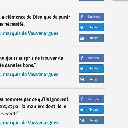
 la clémence de Dieu que de punir
Facebook
s nécessité.
”
Twitter
s, marquis de Vauvenargues
Image
toujours surpris de trouver de
Facebook
eté dans les bons.
”
Twitter
s, marquis de Vauvenargues
Image
les hommes par ce qu'ils ignorent,
Facebook
nt, et par la manière dont ils le
Twitter
savent.
”
Image
s, marquis de Vauvenargues