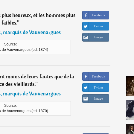
s plus heureux, et les hommes plus
Facebook
faibles.
”
Twitter
s, marquis de Vauvenargues
Image
Source:
 de Vauvenargues (ed. 1874)
nt moins de leurs fautes que de la
Facebook
e des vieillards.
”
Twitter
s, marquis de Vauvenargues
Image
Source:
s de Vauvenargues (ed. 1870)