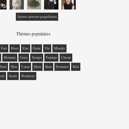
Autres auteurs populaires
Thèmes populaires
Fait
Bien
Etre
Faire
Vie
Monde
Homme
Gens
Temps
Femme
Chose
Seul
Dire
Cœur
Dieu
Bon
Femmes
Mal
ort
Seule
Bonheur