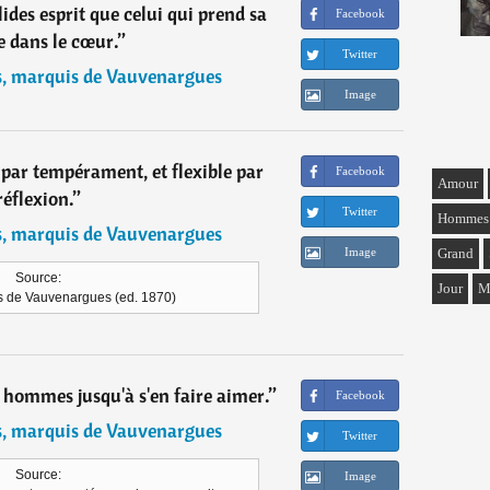
olides esprit que celui qui prend sa
Facebook
e dans le cœur.
”
Twitter
s, marquis de Vauvenargues
Image
e par tempérament, et flexible par
Facebook
Amour
réflexion.
”
Twitter
Hommes
s, marquis de Vauvenargues
Image
Grand
Source:
Jour
M
s de Vauvenargues (ed. 1870)
s hommes jusqu'à s'en faire aimer.
”
Facebook
s, marquis de Vauvenargues
Twitter
Source:
Image