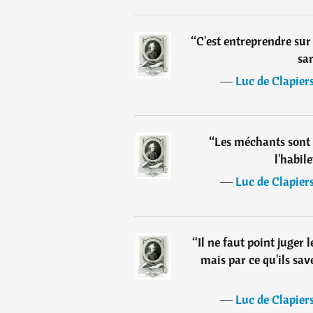
“
C'est entreprendre sur
san
―
Luc de Clapier
“
Les méchants sont 
l'habil
―
Luc de Clapier
“
Il ne faut point juger 
mais par ce qu'ils save
―
Luc de Clapier