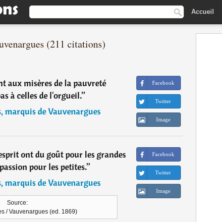
Accueil
uvenargues (211 citations)
t aux misères de la pauvreté
Facebook
s à celles de l'orgueil.
”
Twitter
s, marquis de Vauvenargues
Image
esprit ont du goût pour les grandes
Facebook
 passion pour les petites.
”
Twitter
s, marquis de Vauvenargues
Image
Source:
es / Vauvenargues (ed. 1869)