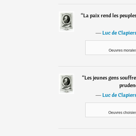
“
La paix rend les peuple
―
Luc de Clapier
Oeuvres morales
“
Les jeunes gens souffre
prudenc
―
Luc de Clapier
Oeuvres choisie