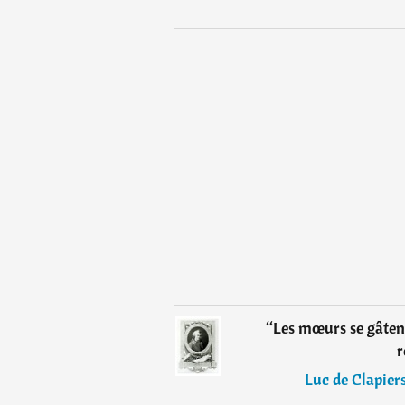
“
Les mœurs se gâtent
r
―
Luc de Clapier