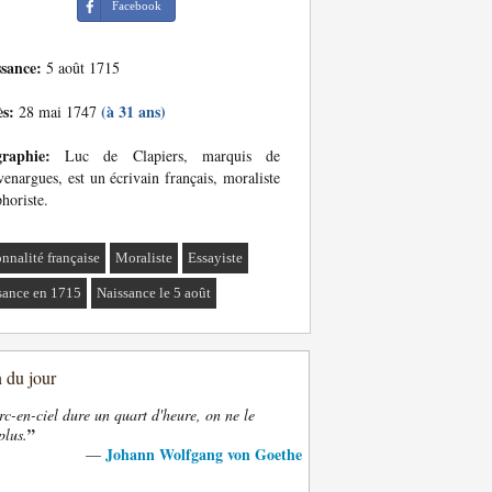
Facebook
ssance:
5 août 1715
ès:
(à 31 ans)
28 mai 1747
graphie:
Luc de Clapiers, marquis de
enargues, est un écrivain français, moraliste
phoriste.
onnalité française
Moraliste
Essayiste
sance en 1715
Naissance le 5 août
n du jour
rc-en-ciel dure un quart d'heure, on ne le
”
plus.
Johann Wolfgang von Goethe
—