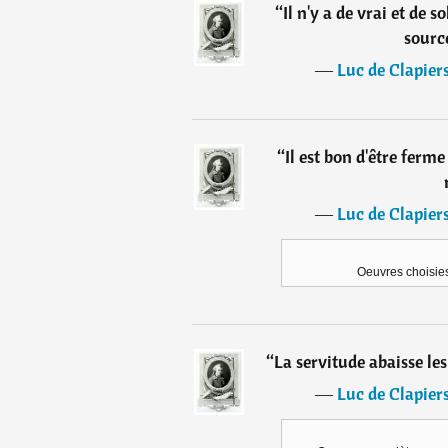
“
Il n'y a de vrai et de s
sourc
―
Luc de Clapier
“
Il est bon d'être ferm
―
Luc de Clapier
Oeuvres choisie
“
La servitude abaisse le
―
Luc de Clapier