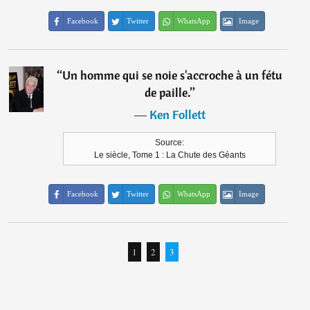
Facebook
Twitter
WhatsApp
Image
“
Un homme qui se noie s'accroche à un fétu
de paille.
”
―
Ken Follett
Source:
Le siècle, Tome 1 : La Chute des Géants
Facebook
Twitter
WhatsApp
Image
1
2
3