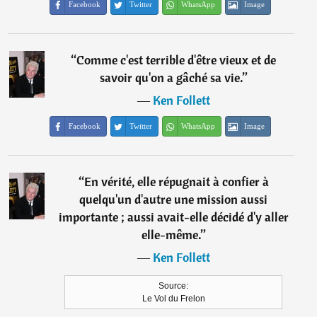
Facebook
Twitter
WhatsApp
Image
“
Comme c'est terrible d'être vieux et de
savoir qu'on a gâché sa vie.
”
―
Ken Follett
Facebook
Twitter
WhatsApp
Image
“
En vérité, elle répugnait à confier à
quelqu'un d'autre une mission aussi
importante ; aussi avait-elle décidé d'y aller
elle-même.
”
―
Ken Follett
Source:
Le Vol du Frelon