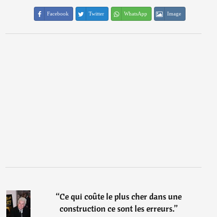
Facebook
Twitter
WhatsApp
Image
“
Ce qui coûte le plus cher dans une
construction ce sont les erreurs.
”