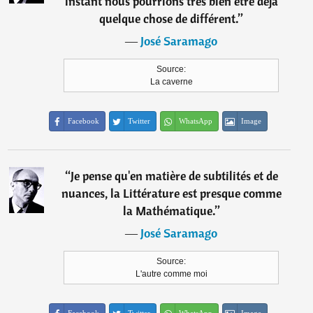
instant nous pourrions très bien être déjà
quelque chose de différent.
”
―
José Saramago
Source:
La caverne
Facebook
Twitter
WhatsApp
Image
“
Je pense qu'en matière de subtilités et de
nuances, la Littérature est presque comme
la Mathématique.
”
―
José Saramago
Source:
L'autre comme moi