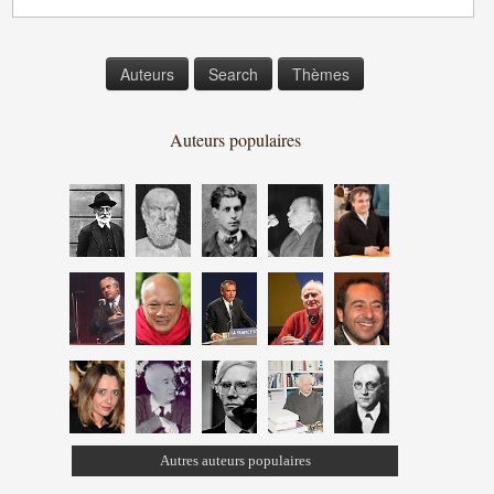
Auteurs
Search
Thèmes
Auteurs populaires
Autres auteurs populaires