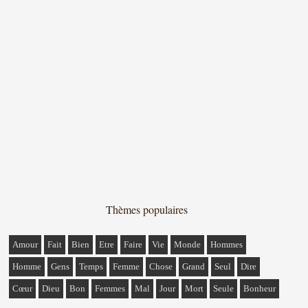
Thèmes populaires
Amour
Fait
Bien
Etre
Faire
Vie
Monde
Hommes
Homme
Gens
Temps
Femme
Chose
Grand
Seul
Dire
Cœur
Dieu
Bon
Femmes
Mal
Jour
Mort
Seule
Bonheur