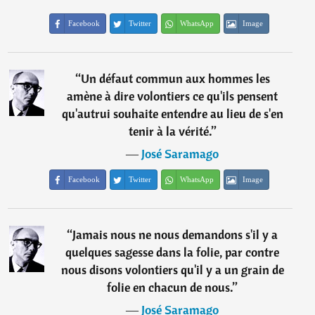
Facebook
Twitter
WhatsApp
Image
“
Un défaut commun aux hommes les
amène à dire volontiers ce qu'ils pensent
qu'autrui souhaite entendre au lieu de s'en
tenir à la vérité.
”
―
José Saramago
Facebook
Twitter
WhatsApp
Image
“
Jamais nous ne nous demandons s'il y a
quelques sagesse dans la folie, par contre
nous disons volontiers qu'il y a un grain de
folie en chacun de nous.
”
―
José Saramago