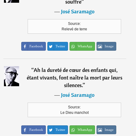
souffre
”
―
José Saramago
Source:
Relevé de terre
Facebook
Twitter
WhatsApp
Image
“
Ah la dureté de cœur des enfants qui,
étant vivants, font naître la mort par leurs
silences.
”
―
José Saramago
Source:
Le Dieu manchot
Facebook
Twitter
WhatsApp
Image