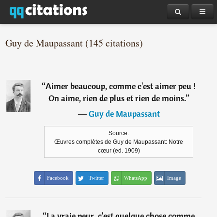
Guy de Maupassant (145 citations)
“
Aimer beaucoup, comme c'est aimer peu !
On aime, rien de plus et rien de moins.
”
―
Guy de Maupassant
Source:
Œuvres complètes de Guy de Maupassant: Notre
cœur (ed. 1909)
Facebook
Twitter
WhatsApp
Image
“
La vraie peur, c'est quelque chose comme