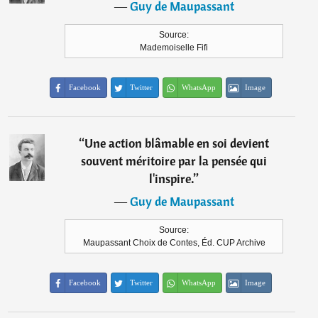
―
Guy de Maupassant
Source:
Mademoiselle Fifi
Facebook
Twitter
WhatsApp
Image
“
Une action blâmable en soi devient
souvent méritoire par la pensée qui
l'inspire.
”
―
Guy de Maupassant
Source:
Maupassant Choix de Contes, Éd. CUP Archive
Facebook
Twitter
WhatsApp
Image