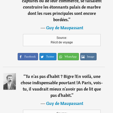
captures ou de leur commerce, se faisaient
construire les étonnants palais de marbre
dont les rues principales sont encore
bordées.
”
―
Guy de Maupassant
Source:
Récit de voyage
Facebook
Twitter
WhatsApp
Image
“
Tu n'as pas d'habit ? Bigre !En voilà, une
chose indispensable pourtant !A Paris, vois-
tu, il vaudrait mieux n'avoir pas de lit que
pas d'habit.
”
―
Guy de Maupassant