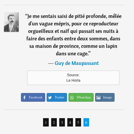
“
Je me sentais saisi de pitié profonde, mêlée
d'un vague mépris, pour ce reproducteur
orgueilleux et naïf qui passait ses nuits à
faire des enfants entre deux sommes, dans
sa maison de province, comme un lapin
dans une cage.
”
―
Guy de Maupassant
Source:
Le Horla
Facebook
Twitter
WhatsApp
Image
1
2
3
4
5
6