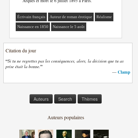
Arques et mort le 6 juillet 1893 à Paris.
Écrivain français
Auteur de roman érotique
Réalisme
Naissance en 1850
Naissance le 5 août
Citation du jour
“
Si tu ne regrettes pas les conséquences, alors, la décision que tu as
”
prise était la bonne.
Clamp
—
Auteurs
Search
Thèmes
Auteurs populaires