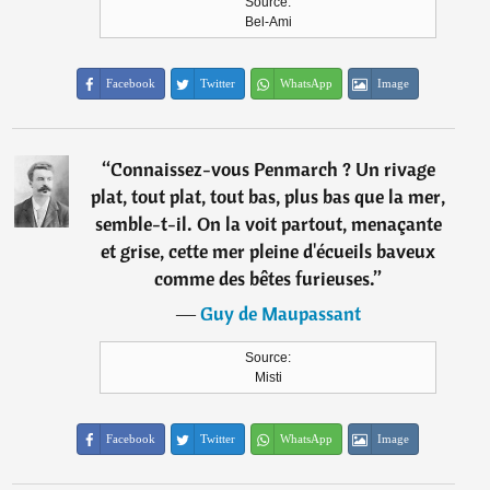
Source:
Bel-Ami
Facebook
Twitter
WhatsApp
Image
“
Connaissez-vous Penmarch ? Un rivage
plat, tout plat, tout bas, plus bas que la mer,
semble-t-il. On la voit partout, menaçante
et grise, cette mer pleine d'écueils baveux
comme des bêtes furieuses.
”
―
Guy de Maupassant
Source:
Misti
Facebook
Twitter
WhatsApp
Image