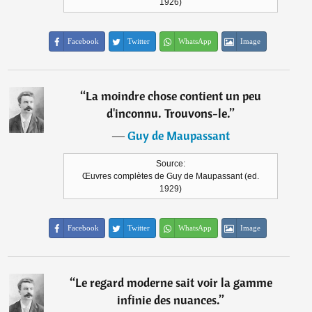
1926)
Facebook
Twitter
WhatsApp
Image
“
La moindre chose contient un peu
d'inconnu. Trouvons-le.
”
―
Guy de Maupassant
Source:
Œuvres complètes de Guy de Maupassant (ed.
1929)
Facebook
Twitter
WhatsApp
Image
“
Le regard moderne sait voir la gamme
infinie des nuances.
”