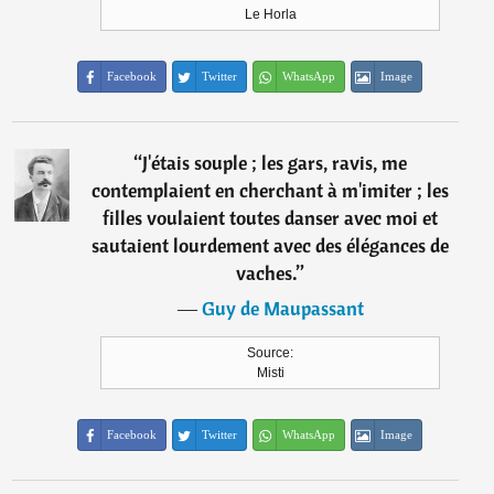
Le Horla
Facebook
Twitter
WhatsApp
Image
“
J'étais souple ; les gars, ravis, me
contemplaient en cherchant à m'imiter ; les
filles voulaient toutes danser avec moi et
sautaient lourdement avec des élégances de
vaches.
”
―
Guy de Maupassant
Source:
Misti
Facebook
Twitter
WhatsApp
Image