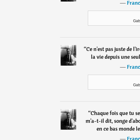
―
Franc
Gat
“
Ce n'est pas juste de l
la vie depuis une seu
―
Franc
Gat
“
Chaque fois que tu se
m'a-t-il dit, songe d'a
en ce bas monde l
―
Franc