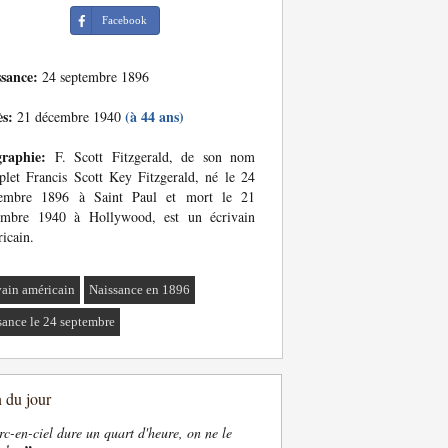
Facebook
ssance:
24 septembre 1896
ès:
(à 44 ans)
21 décembre 1940
graphie:
F. Scott Fitzgerald, de son nom
let Francis Scott Key Fitzgerald, né le 24
tembre 1896 à Saint Paul et mort le 21
embre 1940 à Hollywood, est un écrivain
icain.
vain américain
Naissance en 1896
sance le 24 septembre
n du jour
rc-en-ciel dure un quart d'heure, on ne le