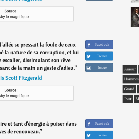
Source:
sby le magnifique
l'allée se pressait la foule de ceux
Facebook
é la nature de sa corruption, et lui
Twitter
 escalier, dissimulant son rêve
isant de la main un geste d'adieu.
”
Image
Amour
is Scott Fitzgerald
Hommes
Grand
Source:
sby le magnifique
Jour
M
 lire et tant d'énergie à puiser dans
Facebook
uves de renouveau.
”
Twitter