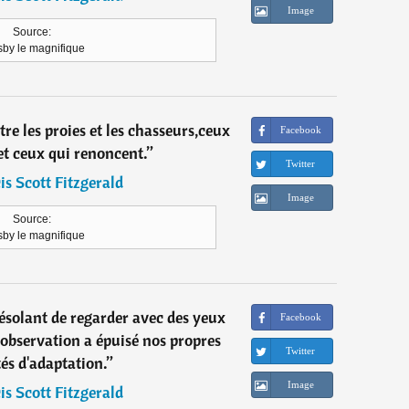
Image
Source:
sby le magnifique
re les proies et les chasseurs,ceux
Facebook
et ceux qui renoncent.
”
Twitter
is Scott Fitzgerald
Image
Source:
sby le magnifique
désolant de regarder avec des yeux
Facebook
'observation a épuisé nos propres
Twitter
és d'adaptation.
”
Image
is Scott Fitzgerald