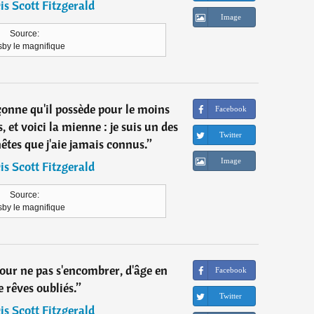
is Scott Fitzgerald
Image
Source:
sby le magnifique
nne qu'il possède pour le moins
Facebook
 et voici la mienne : je suis un des
Twitter
tes que j'aie jamais connus.
”
Image
is Scott Fitzgerald
Source:
sby le magnifique
pour ne pas s'encombrer, d'âge en
Facebook
e rêves oubliés.
”
Twitter
is Scott Fitzgerald