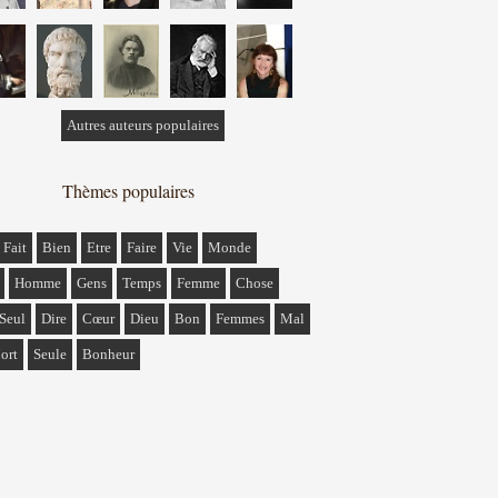
Autres auteurs populaires
Thèmes populaires
Fait
Bien
Etre
Faire
Vie
Monde
Homme
Gens
Temps
Femme
Chose
Seul
Dire
Cœur
Dieu
Bon
Femmes
Mal
ort
Seule
Bonheur