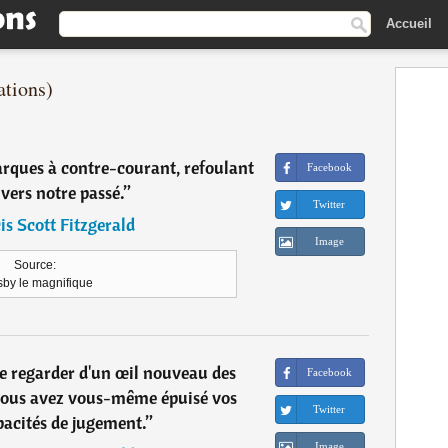
Accueil
ations)
barques à contre-courant, refoulant
Facebook
 vers notre passé.
”
Twitter
is Scott Fitzgerald
Image
Source:
sby le magnifique
 de regarder d'un œil nouveau des
Facebook
 vous avez vous-même épuisé vos
Twitter
pacités de jugement.
”
Image