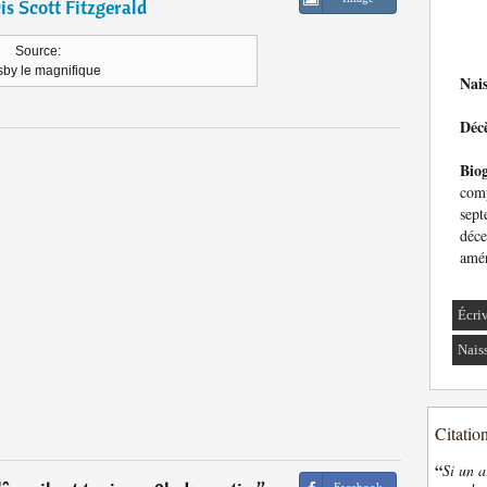
is Scott Fitzgerald
Source:
sby le magnifique
Nai
Déc
Bio
comp
sep
déc
amér
Écri
Nais
Citatio
“
Si un a