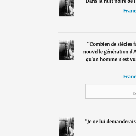
“
Dans la nuit noire de l
―
Franc
“
Combien de siècles f
nouvelle génération d'
qu'un homme n'est vul
―
Franc
Te
“
Je ne lui demanderais 