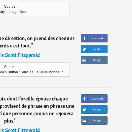
Source:
sby le magnifique
e direction, on prend des chemins
Facebook
ents c'est tout.
”
Twitter
is Scott Fitzgerald
Image
Source:
amin Button : Suivi de La lie du bonheur
voix dont l'oreille épouse chaque
Facebook
mprovisent de phrase en phrase une
Twitter
rd que personne jamais ne rejouera
plus.
”
Image
is Scott Fitzgerald