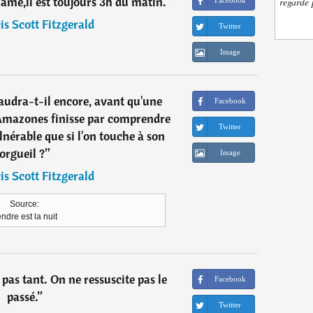
'âme,il est toujours 3h du matin.
”
regarde 
Facebook
is Scott Fitzgerald
Twitter
Image
audra-t-il encore, avant qu'une
Facebook
Amazones finisse par comprendre
Twitter
nérable que si l'on touche à son
orgueil ?
”
Image
is Scott Fitzgerald
Source:
ndre est la nuit
pas tant. On ne ressuscite pas le
Facebook
passé.
”
Twitter