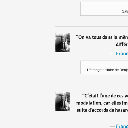
Gat
“
On va tous dans la mêm
différ
―
Franc
L'étrange histoire de Benj
“
C'était l'une de ces 
modulation, car elles i
suite d'accords de hasa
―
Franc