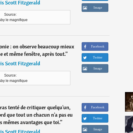
is Scott Fitzgerald
Image
Source:
sby le magnifique
'ironie : on observe beaucoup mieux
Facebook
le et même fenêtre, après tout.
”
Twitter
is Scott Fitzgerald
Image
Source:
sby le magnifique
ras tenté de critiquer quelqu'un,
Facebook
bord que tout un chacun n'a pas eu
Twitter
es mêmes avantages que toi.
”
Image
is Scott Fitzgerald