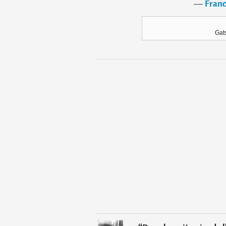
―
Franc
Gat