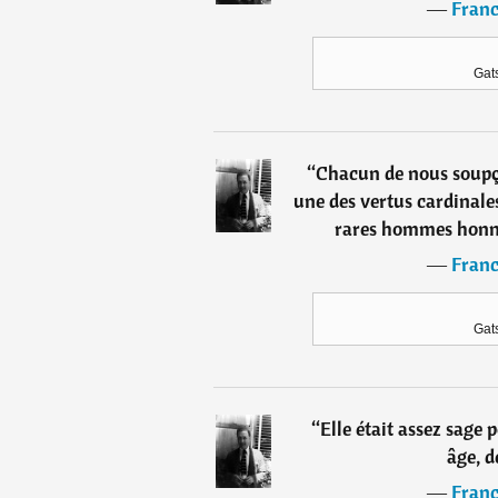
―
Franc
Gat
“
Chacun de nous soupço
une des vertus cardinales,
rares hommes honnê
―
Franc
Gat
“
Elle était assez sage 
âge, d
―
Franc