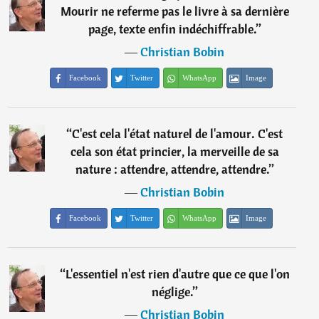
Mourir ne referme pas le livre à sa dernière
page, texte enfin indéchiffrable.
”
―
Christian Bobin
Facebook
Twitter
WhatsApp
Image
“
C'est cela l'état naturel de l'amour. C'est
cela son état princier, la merveille de sa
nature : attendre, attendre, attendre.
”
―
Christian Bobin
Facebook
Twitter
WhatsApp
Image
“
L'essentiel n'est rien d'autre que ce que l'on
néglige.
”
―
Christian Bobin