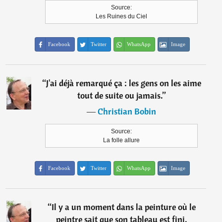
Source:
Les Ruines du Ciel
Facebook
Twitter
WhatsApp
Image
“
J'ai déjà remarqué ça : les gens on les aime
tout de suite ou jamais.
”
―
Christian Bobin
Source:
La folle allure
Facebook
Twitter
WhatsApp
Image
“
Il y a un moment dans la peinture où le
peintre sait que son tableau est fini.