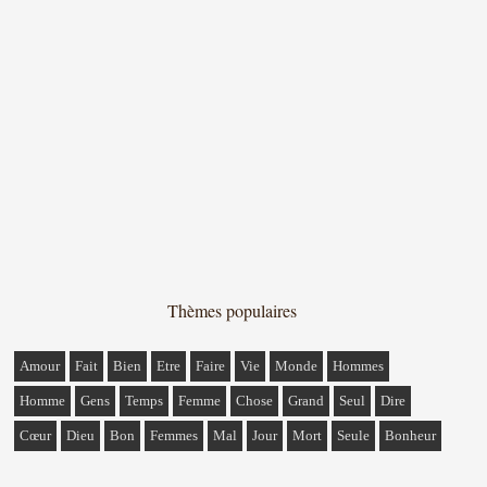
Thèmes populaires
Amour
Fait
Bien
Etre
Faire
Vie
Monde
Hommes
Homme
Gens
Temps
Femme
Chose
Grand
Seul
Dire
Cœur
Dieu
Bon
Femmes
Mal
Jour
Mort
Seule
Bonheur