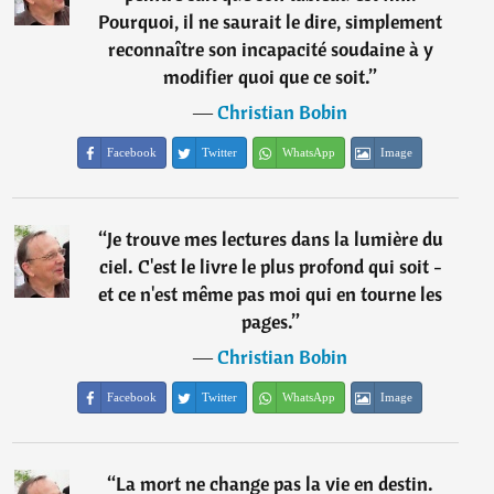
Pourquoi, il ne saurait le dire, simplement
reconnaître son incapacité soudaine à y
modifier quoi que ce soit.
”
―
Christian Bobin
Facebook
Twitter
WhatsApp
Image
“
Je trouve mes lectures dans la lumière du
ciel. C'est le livre le plus profond qui soit -
et ce n'est même pas moi qui en tourne les
pages.
”
―
Christian Bobin
Facebook
Twitter
WhatsApp
Image
“
La mort ne change pas la vie en destin.