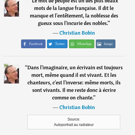
“
Le mot de peuple est un des plus beaux
mots de la langue française. Il dit le
manque et l'entêtement, la noblesse des
gueux sous l'incurie des nobles.
”
―
Christian Bobin
Facebook
Twitter
WhatsApp
Image
“
Dans l'imaginaire, un écrivain est toujours
mort, même quand il est vivant. Et les
chanteurs, c'est l'inverse: même morts, ils
sont vivants. Il me reste donc à écrire
comme on chante.
”
―
Christian Bobin
Source:
Autoportrait au radiateur