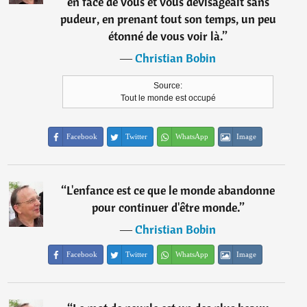
en face de vous et vous dévisageait sans
pudeur, en prenant tout son temps, un peu
étonné de vous voir là.
”
―
Christian Bobin
Source:
Tout le monde est occupé
Facebook
Twitter
WhatsApp
Image
“
L'enfance est ce que le monde abandonne
pour continuer d'être monde.
”
―
Christian Bobin
Facebook
Twitter
WhatsApp
Image