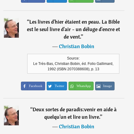
“
Les livres d'hier étaient en peau. La Bible
est le seul livre d'air - un déluge d'encre et
de vent.
”
―
Christian Bobin
Source:
Le Très-Bas, Christian Bobin, éd. Folio Gallimard,
1992 (ISBN 2070388608), p. 13
Facebook
Twitter
WhatsApp
Image
“
Deux sortes de paradis:venir en aide à
quelqu'un et lire un livre.
”
―
Christian Bobin