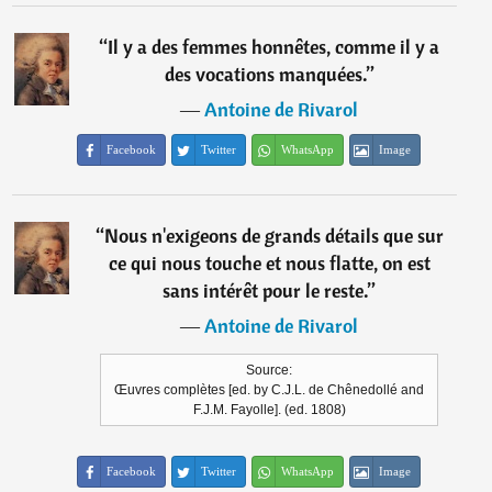
“
Il y a des femmes honnêtes, comme il y a
des vocations manquées.
”
―
Antoine de Rivarol
Facebook
Twitter
WhatsApp
Image
“
Nous n'exigeons de grands détails que sur
ce qui nous touche et nous flatte, on est
sans intérêt pour le reste.
”
―
Antoine de Rivarol
Source:
Œuvres complètes [ed. by C.J.L. de Chênedollé and
F.J.M. Fayolle]. (ed. 1808)
Facebook
Twitter
WhatsApp
Image