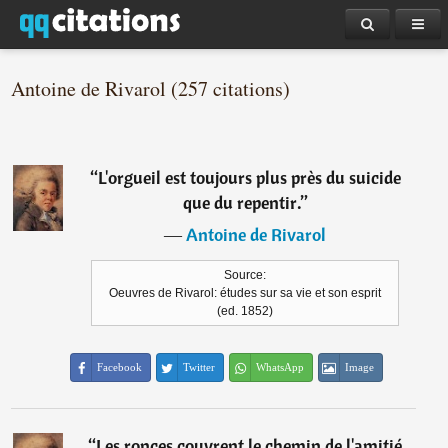
Antoine de Rivarol (257 citations)
“
L'orgueil est toujours plus près du suicide
que du repentir.
”
―
Antoine de Rivarol
Source:
Oeuvres de Rivarol: études sur sa vie et son esprit
(ed. 1852)
Facebook
Twitter
WhatsApp
Image
“
Les ronces couvrent le chemin de l'amitié