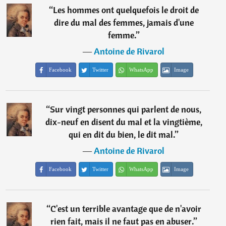
“
Les hommes ont quelquefois le droit de
dire du mal des femmes, jamais d'une
femme.
”
―
Antoine de Rivarol
Facebook
Twitter
WhatsApp
Image
“
Sur vingt personnes qui parlent de nous,
dix-neuf en disent du mal et la vingtième,
qui en dit du bien, le dit mal.
”
―
Antoine de Rivarol
Facebook
Twitter
WhatsApp
Image
“
C'est un terrible avantage que de n'avoir
rien fait, mais il ne faut pas en abuser.
”