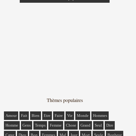
Thèmes populaires
Amour
Fait
Bien
Etre
Faire
Vie
Monde
Hommes
Homme
Gens
Temps
Femme
Chose
Grand
Seul
Dire
Cœur
Dieu
Bon
Femmes
Mal
Jour
Mort
Seule
Bonheur