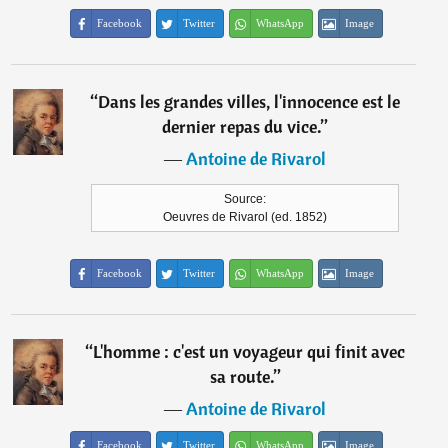
Facebook
Twitter
WhatsApp
Image
“
Dans les grandes villes, l'innocence est le
dernier repas du vice.
”
―
Antoine de Rivarol
Source:
Oeuvres de Rivarol (ed. 1852)
Facebook
Twitter
WhatsApp
Image
“
L'homme : c'est un voyageur qui finit avec
sa route.
”
―
Antoine de Rivarol
Facebook
Twitter
WhatsApp
Image