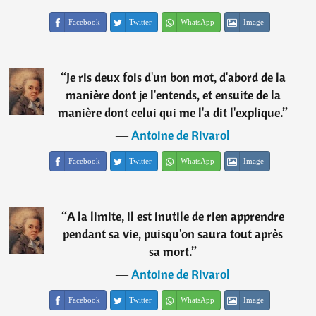
Facebook
Twitter
WhatsApp
Image
“
Je ris deux fois d'un bon mot, d'abord de la
manière dont je l'entends, et ensuite de la
manière dont celui qui me l'a dit l'explique.
”
―
Antoine de Rivarol
Facebook
Twitter
WhatsApp
Image
“
A la limite, il est inutile de rien apprendre
pendant sa vie, puisqu'on saura tout après
sa mort.
”
―
Antoine de Rivarol
Facebook
Twitter
WhatsApp
Image