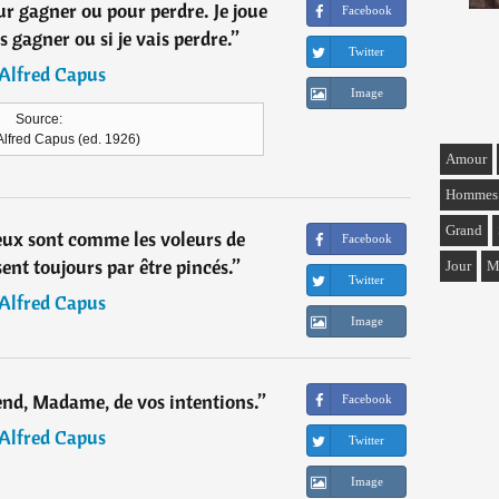
ur gagner ou pour perdre. Je joue
Facebook
is gagner ou si je vais perdre.
”
Twitter
Alfred Capus
Image
Source:
'Alfred Capus (ed. 1926)
Amour
Hommes
Grand
eux sont comme les voleurs de
Facebook
ssent toujours par être pincés.
”
Jour
M
Twitter
Alfred Capus
Image
end, Madame, de vos intentions.
”
Facebook
Alfred Capus
Twitter
Image