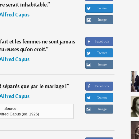
rre serait inhabitable.
”
Twitter
Alfred Capus
Image
fait et les femmes ne sont jamais
Facebook
ureuses qu'on croit.
”
Twitter
Alfred Capus
Image
 séparés que par le mariage !
”
Facebook
Alfred Capus
Twitter
Source:
Image
'Alfred Capus (ed. 1926)