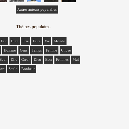
Autres auteurs populaires
Thèmes populaires
Fait
Bien
Etre
Faire
Vie
Monde
Homme
Gens
Temps
Femme
Chose
Seul
Dire
Cœur
Dieu
Bon
Femmes
Mal
ort
Seule
Bonheur