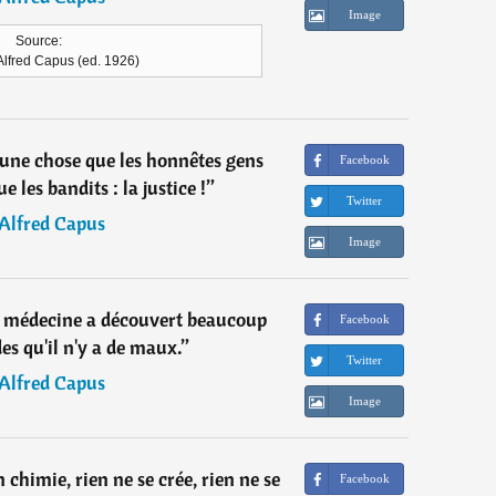
Image
Source:
'Alfred Capus (ed. 1926)
u'une chose que les honnêtes gens
Facebook
 les bandits : la justice !
”
Twitter
Alfred Capus
Image
la médecine a découvert beaucoup
Facebook
es qu'il n'y a de maux.
”
Twitter
Alfred Capus
Image
himie, rien ne se crée, rien ne se
Facebook