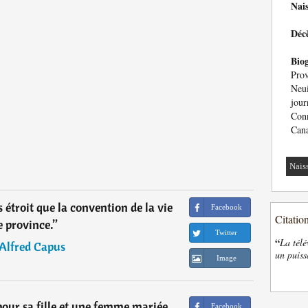
Nai
Déc
Bio
Pro
Neui
jour
Con
Cana
Nais
s étroit que la convention de la vie
Facebook
Citatio
e province.
”
Twitter
“
La télé
Alfred Capus
un puiss
Image
pour sa fille et une femme mariée
Facebook