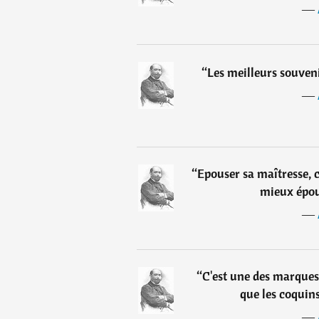
―
“
Les meilleurs souveni
―
“
Epouser sa maîtresse, c
mieux épous
―
“
C'est une des marques 
que les coquins
―