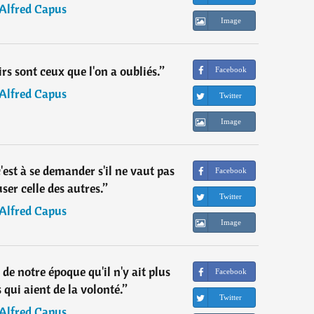
Alfred Capus
Image
rs sont ceux que l'on a oubliés.
”
Facebook
Alfred Capus
Twitter
Image
'est à se demander s'il ne vaut pas
Facebook
er celle des autres.
”
Twitter
Alfred Capus
Image
de notre époque qu'il n'y ait plus
Facebook
 qui aient de la volonté.
”
Twitter
Alfred Capus