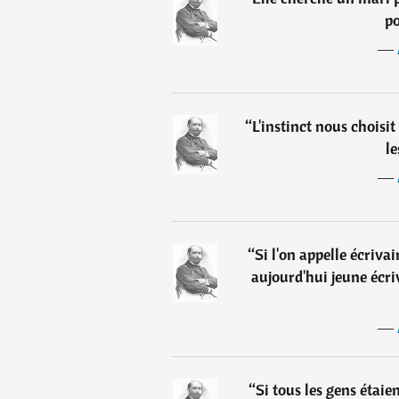
po
―
“
L'instinct nous choisi
le
―
“
Si l'on appelle écriva
aujourd'hui jeune écr
―
“
Si tous les gens étaien