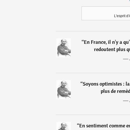
L'esprit d
“
En France, il n'y a q
redoutent plus que
―
“
Soyons optimistes : 
plus de remèd
―
“
En sentiment comme en c