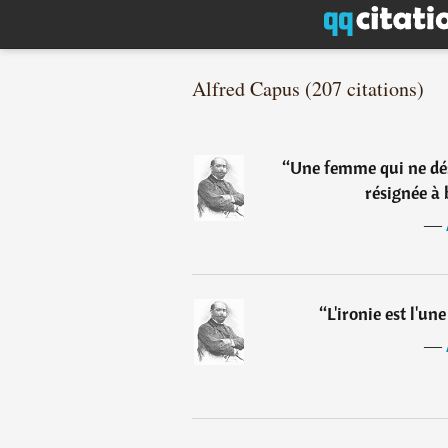
Alfred Capus (207 citations)
“
Une femme qui ne dés
résignée à
―
“
L'ironie est l'un
―