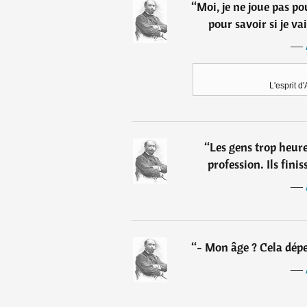
“
Moi, je ne joue pas po
pour savoir si je va
―
L'esprit d
“
Les gens trop heur
profession. Ils fini
―
“
- Mon âge ? Cela dép
―