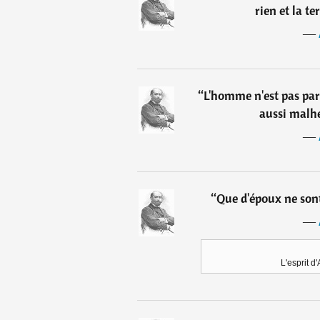
rien et la te
―
“
L'homme n'est pas par
aussi malhe
―
“
Que d'époux ne sont
―
L'esprit d