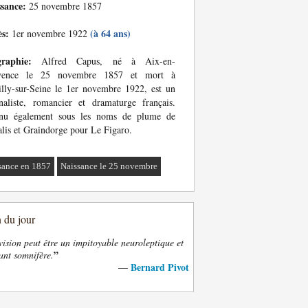
ssance:
25 novembre 1857
ès:
(à 64 ans)
1er novembre 1922
graphie:
Alfred Capus, né à Aix-en-
vence le 25 novembre 1857 et mort à
lly-sur-Seine le 1er novembre 1922, est un
naliste, romancier et dramaturge français.
nu également sous les noms de plume de
lis et Graindorge pour Le Figaro.
sance en 1857
Naissance le 25 novembre
n du jour
vision peut être un impitoyable neuroleptique et
”
ant somnifère.
Bernard Pivot
—