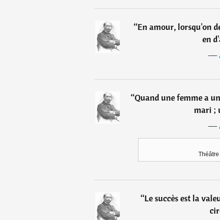
“
En amour, lorsqu'on dés
en d
―
“
Quand une femme a une 
mari ; 
―
Théâtre 
“
Le succès est la vale
ci