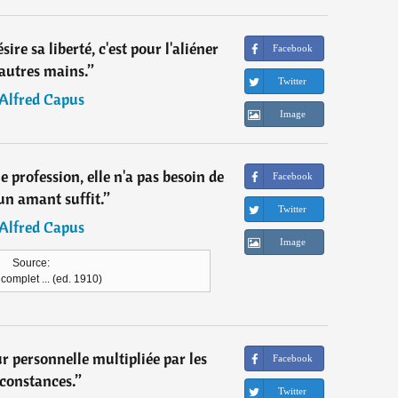
ire sa liberté, c'est pour l'aliéner
Facebook
'autres mains.
”
Twitter
Alfred Capus
Image
profession, elle n'a pas besoin de
Facebook
un amant suffit.
”
Twitter
Alfred Capus
Image
Source:
complet ... (ed. 1910)
ur personnelle multipliée par les
Facebook
rconstances.
”
Twitter