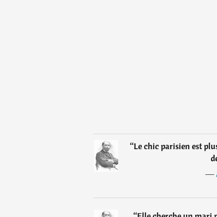
“
Le chic parisien est plu
d
―
“
Elle cherche un mari 