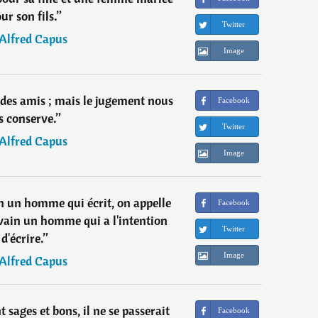
ur son fils.
”
Twitter
Alfred Capus
Image
t des amis ; mais le jugement nous
Facebook
s conserve.
”
Twitter
Alfred Capus
Image
in un homme qui écrit, on appelle
Facebook
ivain un homme qui a l'intention
Twitter
d'écrire.
”
Image
Alfred Capus
t sages et bons, il ne se passerait
Facebook