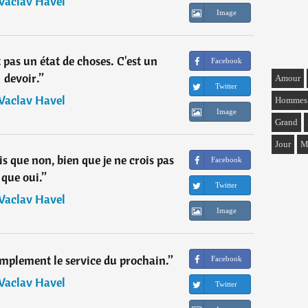
Vaclav Havel
Image
 pas un état de choses. C'est un
Facebook
devoir.
”
Amour
Twitter
Vaclav Havel
Hommes
Image
Grand
Jour
M
s que non, bien que je ne crois pas
Facebook
que oui.
”
Twitter
Vaclav Havel
Image
simplement le service du prochain.
”
Facebook
Vaclav Havel
Twitter