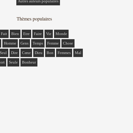
Autres auteurs populaires
Thèmes populaires
Fait
Bien
Etre
Faire
Vie
Monde
Homme
Gens
Temps
Femme
Chose
Seul
Dire
Cœur
Dieu
Bon
Femmes
Mal
ort
Seule
Bonheur