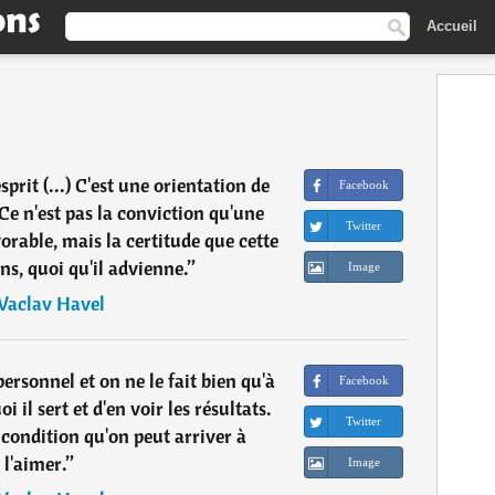
Accueil
esprit (...) C'est une orientation de
Facebook
) Ce n'est pas la conviction qu'une
Twitter
orable, mais la certitude que cette
ns, quoi qu'il advienne.
”
Image
Vaclav Havel
personnel et on ne le fait bien qu'à
Facebook
i il sert et d'en voir les résultats.
Twitter
e condition qu'on peut arriver à
l'aimer.
”
Image