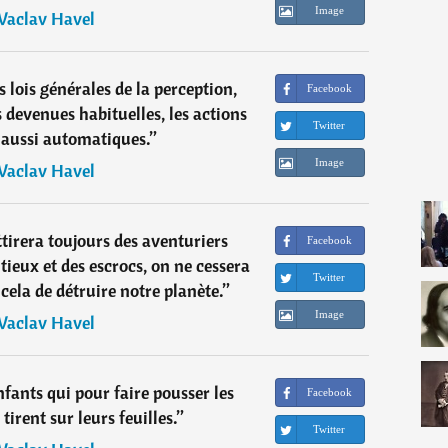
Image
Vaclav Havel
 lois générales de la perception,
Facebook
 devenues habituelles, les actions
Twitter
 aussi automatiques.
”
Image
Vaclav Havel
ttirera toujours des aventuriers
Facebook
tieux et des escrocs, on ne cessera
Twitter
cela de détruire notre planète.
”
Image
Vaclav Havel
fants qui pour faire pousser les
Facebook
 tirent sur leurs feuilles.
”
Twitter