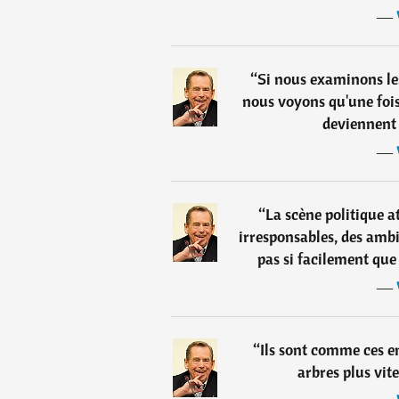
―
“
Si nous examinons les
nous voyons qu'une fois
deviennent
―
“
La scène politique a
irresponsables, des ambi
pas si facilement que 
―
“
Ils sont comme ces en
arbres plus vite