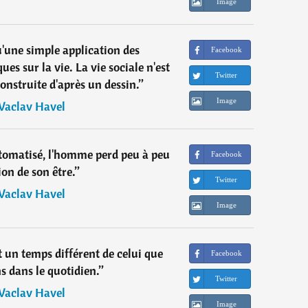
Image
u'une simple application des
Facebook
es sur la vie. La vie sociale n'est
Twitter
nstruite d'après un dessin.
”
Image
Vaclav Havel
utomatisé, l'homme perd peu à peu
Facebook
ion de son être.
”
Twitter
Vaclav Havel
Image
t un temps différent de celui que
Facebook
s dans le quotidien.
”
Twitter
Vaclav Havel
Image