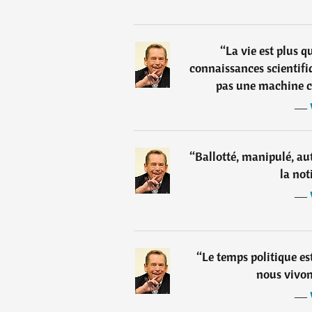
“
La vie est plus q
connaissances scientifiqu
pas une machine co
―
“
Ballotté, manipulé, a
la not
―
“
Le temps politique es
nous vivon
―