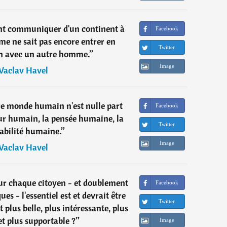
t communiquer d'un continent à
Facebook
me ne sait pas encore entrer en
Twitter
 avec un autre homme.
”
Image
Vaclav Havel
re monde humain n'est nulle part
Facebook
œur humain, la pensée humaine, la
Twitter
abilité humaine.
”
Image
Vaclav Havel
our chaque citoyen - et doublement
Facebook
s - l'essentiel est et devrait être
Twitter
 plus belle, plus intéressante, plus
t plus supportable ?
”
Image