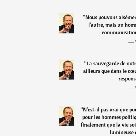
“
Nous pouvons aisémen
l'autre, mais un hom
communication
―
“
La sauvegarde de not
ailleurs que dans le c
respons
―
“
N'est-il pas vrai que p
pour les hommes politique
finalement que la vie soit
lumineuse e