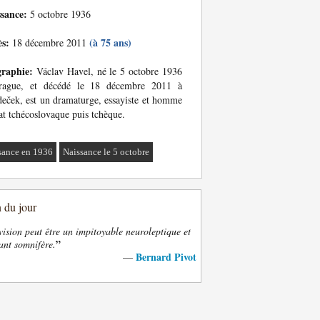
ssance:
5 octobre 1936
ès:
(à 75 ans)
18 décembre 2011
graphie:
Václav Havel, né le 5 octobre 1936
rague, et décédé le 18 décembre 2011 à
eček, est un dramaturge, essayiste et homme
at tchécoslovaque puis tchèque.
sance en 1936
Naissance le 5 octobre
n du jour
vision peut être un impitoyable neuroleptique et
”
ant somnifère.
Bernard Pivot
—