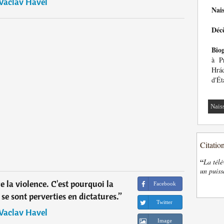
Vaclav Havel
Nai
Déc
Bio
à P
Hrád
d'Ét
Nais
Citatio
“
La télé
un puiss
 la violence. C'est pourquoi la
Facebook
se sont perverties en dictatures.
”
Twitter
Vaclav Havel
Image