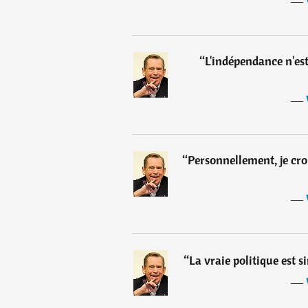
―
“
L'indépendance n'est
―
“
Personnellement, je croi
―
“
La vraie politique est 
―