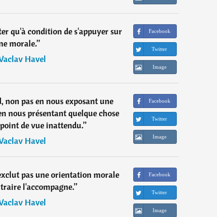
er qu'à condition de s'appuyer sur
Facebook
ne morale.
”
Twitter
Vaclav Havel
Image
, non pas en nous exposant une
Facebook
 en nous présentant quelque chose
Twitter
point de vue inattendu.
”
Image
Vaclav Havel
'exclut pas une orientation morale
Facebook
traire l'accompagne.
”
Twitter
Vaclav Havel
Image