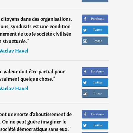
citoyens dans des organisations,
Facebook
ons, syndicats est une condition
Twitter
nement de toute société civilisée
n structurée.
”
Image
Vaclav Havel
e valeur doit être partial pour
Facebook
raiment quelque chose.
”
Twitter
Vaclav Havel
Image
sont une sorte d'aboutissement de
Facebook
e. On ne peut guère imaginer le
Twitter
société démocratique sans eux.
”