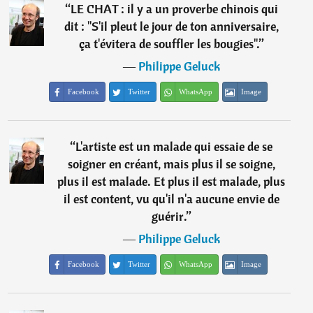
“
LE CHAT : il y a un proverbe chinois qui
dit : "S'il pleut le jour de ton anniversaire,
ça t'évitera de souffler les bougies".
”
―
Philippe Geluck
Facebook
Twitter
WhatsApp
Image
“
L'artiste est un malade qui essaie de se
soigner en créant, mais plus il se soigne,
plus il est malade. Et plus il est malade, plus
il est content, vu qu'il n'a aucune envie de
guérir.
”
―
Philippe Geluck
Facebook
Twitter
WhatsApp
Image