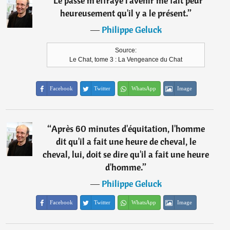
“
Le passé m'effraye l'avenir me fait peur
heureusement qu'il y a le présent.
”
―
Philippe Geluck
Source:
Le Chat, tome 3 : La Vengeance du Chat
Facebook
Twitter
WhatsApp
Image
“
Après 60 minutes d'équitation, l'homme
dit qu'il a fait une heure de cheval, le
cheval, lui, doit se dire qu'il a fait une heure
d'homme.
”
―
Philippe Geluck
Facebook
Twitter
WhatsApp
Image