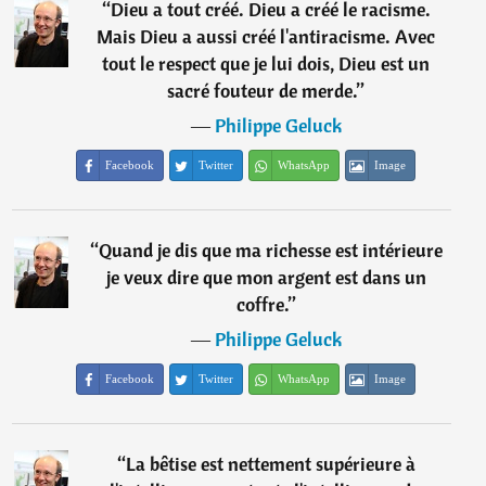
“
Dieu a tout créé. Dieu a créé le racisme.
Mais Dieu a aussi créé l'antiracisme. Avec
tout le respect que je lui dois, Dieu est un
sacré fouteur de merde.
”
―
Philippe Geluck
Facebook
Twitter
WhatsApp
Image
“
Quand je dis que ma richesse est intérieure
je veux dire que mon argent est dans un
coffre.
”
―
Philippe Geluck
Facebook
Twitter
WhatsApp
Image
“
La bêtise est nettement supérieure à