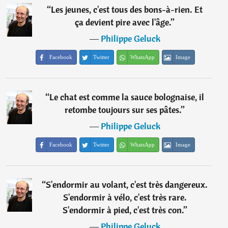
“
Les jeunes, c'est tous des bons-à-rien. Et
ça devient pire avec l'âge.
”
―
Philippe Geluck
Facebook
Twitter
WhatsApp
Image
“
Le chat est comme la sauce bolognaise, il
retombe toujours sur ses pâtes.
”
―
Philippe Geluck
Facebook
Twitter
WhatsApp
Image
“
S'endormir au volant, c'est très dangereux.
S'endormir à vélo, c'est très rare.
S'endormir à pied, c'est très con.
”
―
Philippe Geluck