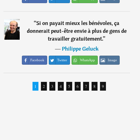
“
Si on payait mieux les bénévoles, ça
donnerait peut-être envie à plus de gens de
travailler gratuitement.
”
―
Philippe Geluck
Facebook
Twitter
WhatsApp
Image
1
2
3
4
5
6
7
8
9